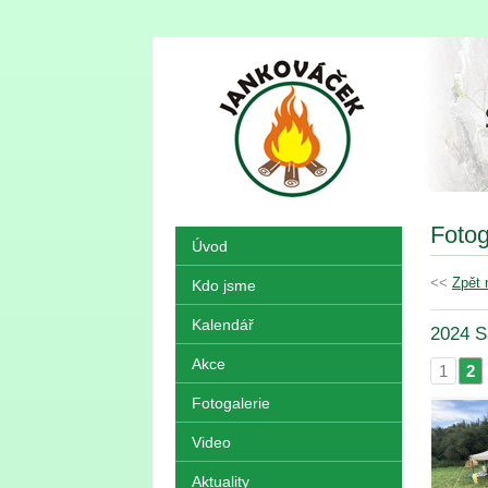
Fotog
Úvod
<<
Zpět 
Kdo jsme
Kalendář
2024 S
Akce
1
2
|
Fotogalerie
Video
Aktuality