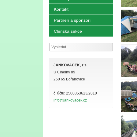
Kontakt
Partneři a sponzoři
Členská sekce
JANKOVÁČEK, z.s.
U Cihelny 89
250 65 Bořanovice
č. účtu: 2500853623/2010
info@jankovacek.cz