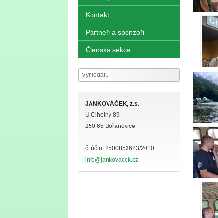
Kontakt
Partneři a sponzoři
Členská sekce
JANKOVÁČEK, z.s.
U Cihelny 89
250 65 Bořanovice
č. účtu: 2500853623/2010
info@jankovacek.cz