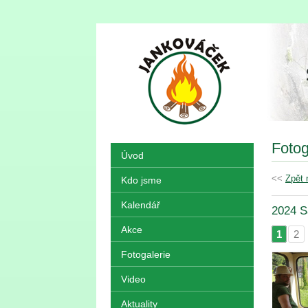
Fotog
Úvod
<<
Zpět 
Kdo jsme
Kalendář
2024 S
Akce
1
2
|
Fotogalerie
Video
Aktuality