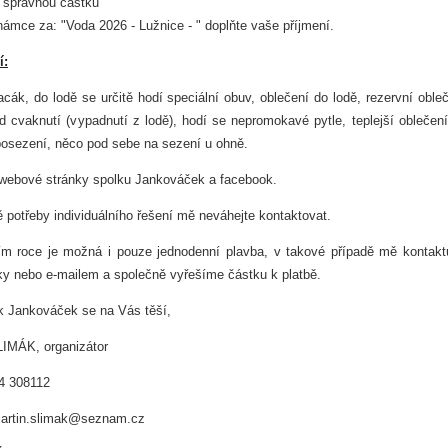
e správnou částku
námce za: "Voda 2026 - Lužnice - " doplňte vaše příjmení.
í:
acák, do lodě se určitě hodí speciální obuv, oblečení do lodě, rezervní oble
ad cvaknutí (vypadnutí z lodě), hodí se nepromokavé pytle, teplejší oblečen
posezení, něco pod sebe na sezení u ohně.
 webové stránky spolku Jankováček a facebook.
ě potřeby individuálního řešení mě neváhejte kontaktovat.
ím roce je možná i pouze jednodenní plavba, v takové případě mě kontakt
cky nebo e-mailem a společně vyřešíme částku k platbě.
k Jankováček se na Vás těší,
LIMÁK, organizátor
4 308112
martin.slimak@seznam.cz