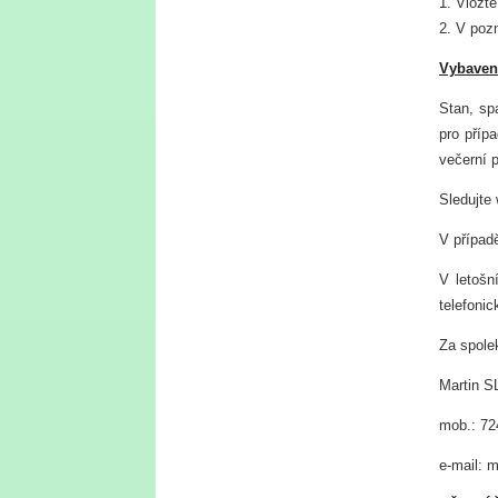
1. Vložt
2. V poz
Vybaven
Stan, sp
pro příp
večerní 
Sledujte
V případ
V letošn
telefoni
Za spole
Martin S
mob.: 72
e-mail: 