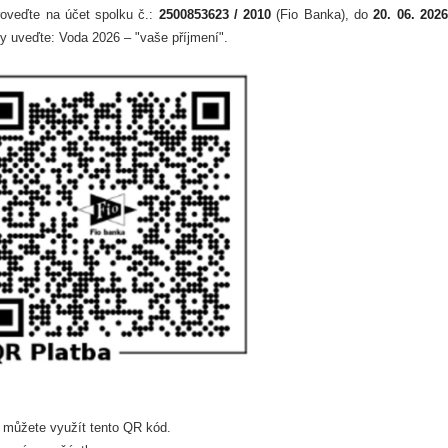
roveďte na účet spolku č.:
2500853623 / 2010
(Fio Banka), do
20. 06. 2026
 uveďte: Voda 2026 – "vaše příjmení".
 můžete využít tento QR kód.