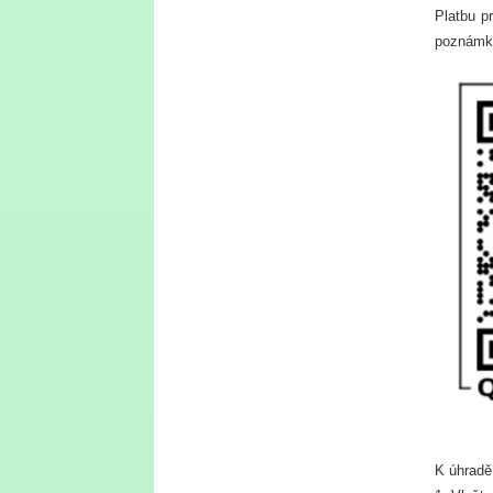
Platbu p
poznámky
K úhradě