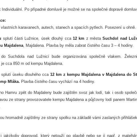
:
Individuální. Po případné domluvě je možné se na společné dopravě domluvi
ce:
 vlastních karavanech, autech, stanech a spacích pytlech. Posezení u ohně.
u
splutí části Lužnice, úsek dlouhý cca
12 km
z města
Suchdol nad
Lužn
u Majdalena
, Majdalena. Plavba by měla zabrat čistého času 3 – 4 hodiny.
 do Suchdola nad Lužnicí bude organizována společně vlakem. Železni
 je cca 850 m od kempu Majdalena.
splutí úseku dlouhého cca
12 km z
kempu Majdalena v Majdalena
do St
emp Mláka.
Plavba čistého času vychází na 4 hodiny.
ho Hamru zpět do Majdaleny bude zajištěn svoz jak lodí, tak i osob spole
avou ze strany provozovatele kempu Majdalena a půjčovny lodí panem Mart
.
ou hromadně zajištěny ze strany spolku na základě vámi zaslaných přihláše
i jakýkoliv doprovod, který netouží po plavbě nebo se jí např. z mateřs