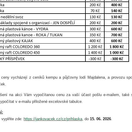
ceny vycházejí z ceníků kempu a půjčovny lodí Majdalena, a provozu spo
ček.
ášení na akci Vám vypočítanou cenu za vaší účast pošlu e-mailem, také s
ypočítat v e-mailu přiložené excelovské tabulce.
í:
y vyplňte zde:
https://jankovacek.cz/cz/prihlaska
, do
15. 06. 2026
.