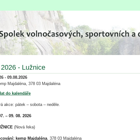
2026 - Lužnice
26 - 09.08.2026
emp Majdaléna, 378 03 Majdaléna
dat do kalendáře
á akce: pátek – sobota – neděle.
07. – 09. 08. 2026
UŽNICE
(Nová řeka)
cování:
kemp Majdaléna
, 378 03 Majdaléna