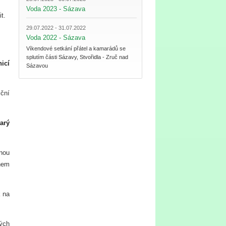
Voda 2023 - Sázava
t.
29.07.2022 - 31.07.2022
Voda 2022 - Sázava
Víkendové setkání přátel a kamarádů se
splutím části Sázavy, Stvořidla - Zruč nad
icí
Sázavou
ční
arý
čnou
inem
k na
kých