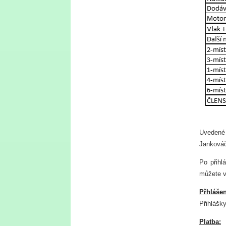
Uvedené 
Janková
Po přihl
můžete v
Přhlášen
Přihlášk
Platba: