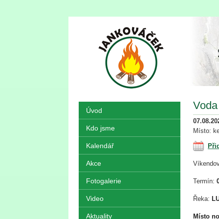
Voda 
Úvod
07.08.20
Kdo jsme
Místo: k
Kalendář
Při
Akce
Víkendov
Fotogalerie
Termín:
Video
Řeka:
L
Aktuality
Místo no