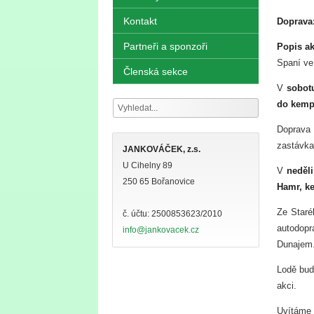
Kontakt
Doprava
Partneři a sponzoři
Popis ak
Spaní ve
Členská sekce
V
sobot
do kemp
Doprava
zastávka
JANKOVÁČEK, z.s.
U Cihelny 89
V
neděli
250 65 Bořanovice
Hamr, k
Ze Staré
č. účtu: 2500853623/2010
autodopr
info@jankovacek.cz
Dunajem
Lodě bud
akci.
Uvítáme 