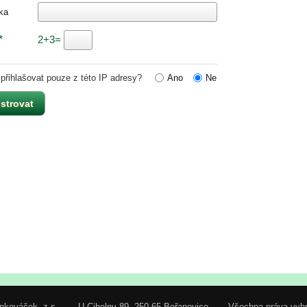
ka
*
2+3=
 přihlašovat pouze z této IP adresy?
Ano
Ne
nkováček, z.s.
U Cihelny 89, 250 65 Bořanovice
Všechna práva vyh