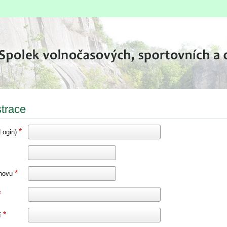
trace
*
(Login)
*
znovu
*
*
í