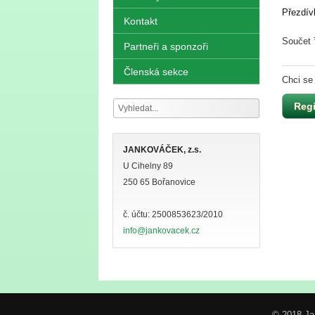
Přezdív
Kontakt
Součet
Partneři a sponzoři
Členská sekce
Chci se
JANKOVÁČEK, z.s.
U Cihelny 89
250 65 Bořanovice
č. účtu: 2500853623/2010
info@jankovacek.cz
© 2018 Ja