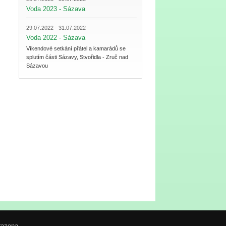
Voda 2023 - Sázava
29.07.2022 - 31.07.2022
Voda 2022 - Sázava
Víkendové setkání přátel a kamarádů se
splutím části Sázavy, Stvořidla - Zruč nad
Sázavou
razena