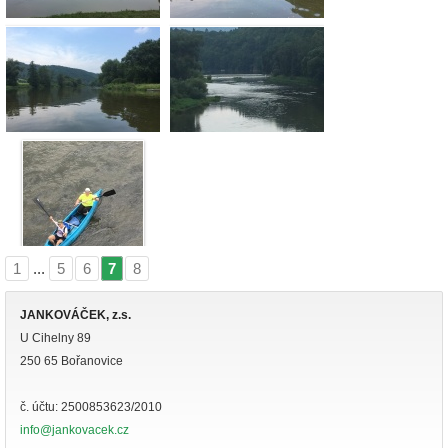
1
...
5
6
7
8
|
|
|
JANKOVÁČEK, z.s.
U Cihelny 89
250 65 Bořanovice
č. účtu: 2500853623/2010
info@jankovacek.cz