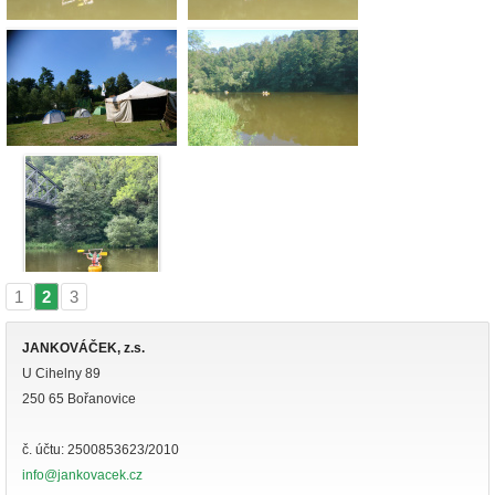
1
2
3
|
|
JANKOVÁČEK, z.s.
U Cihelny 89
250 65 Bořanovice
č. účtu: 2500853623/2010
info@jankovacek.cz