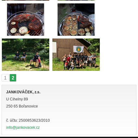
1
2
|
JANKOVÁČEK, z.s.
U Cihelny 89
250 65 Bořanovice
č. účtu: 2500853623/2010
info@jankovacek.cz